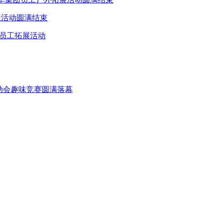
秋活动圆满结束
司员工拓展活动
运动会趣味竞赛圆满落幕