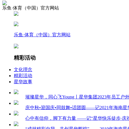
乐鱼·体育（中国）官方网站
乐鱼·体育（中国）官方网站
精彩活动
文化理念
精彩活动
星华故事
璀璨星华，同心飞Young丨星华集团2023年员工户
庆中秋•迎国庆•同鼓舞•话团圆——记2021年海
心中有信仰，脚下有力量 ——记“星华快乐徒步·庆祝
“成就精彩自我，共创星华辉煌” ——2019年海