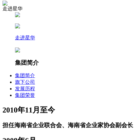
走进星华
走进星华
集团简介
集团简介
旗下公司
发展历程
集团荣誉
2010年11月至今
担任海南省企业联合会、海南省企业家协会副会长