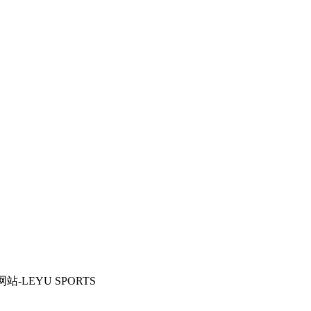
）官方网站-LEYU SPORTS