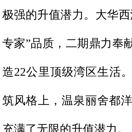
极强的升值潜力。大华西
专家”品质，二期鼎力奉
造22公里顶级湾区生活
筑风格上，温泉丽舍都
充满了无限的升值潜力。