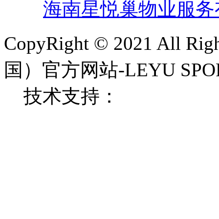
海南星悦巢物业服务
CopyRight © 2021 All 
国）官方网站-LEYU SP
技术支持：