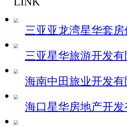
LINK
三亚亚龙湾星华套房
三亚星华旅游开发有
海南中田旅业开发有
海口星华房地产开发