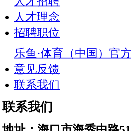
人才招聘
人才理念
招聘职位
乐鱼·体育（中国）官方网站
意见反馈
联系我们
联系我们
地址：海口市海秀中路51