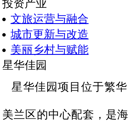
投资产业
文旅运营与融合
城市更新与改造
美丽乡村与赋能
星华佳园
星华佳园项目位于繁华
美兰区的中心配套，是