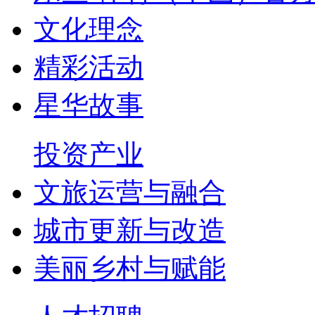
文化理念
精彩活动
星华故事
投资产业
文旅运营与融合
城市更新与改造
美丽乡村与赋能