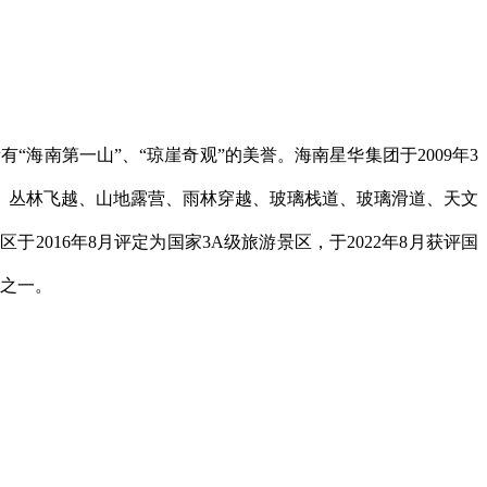
“海南第一山”、“琼崖奇观”的美誉。海南星华集团于
2009
年
3
、丛林飞越、山地露营、雨林穿越、玻璃栈道、玻璃滑道、天文
景区于
2016
年
8
月评定为国家
3A
级旅游景区，于
2022
年
8
月获评国
之一。