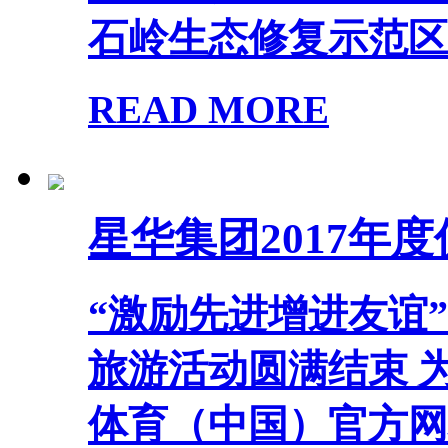
石岭生态修复示范区
READ MORE
星华集团2017年
“激励先进增进友谊”
旅游活动圆满结束 为
体育（中国）官方网