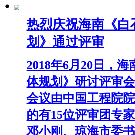
热烈庆祝海南《白
划》通过评审
2018年6月20日
体规划》研讨评审会
会议由中国工程院院
的有15位评审团专
邓小刚、琼海市委书记