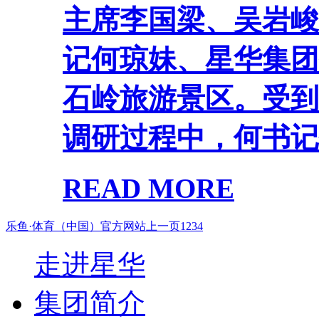
主席李国梁、吴岩峻
记何琼妹、星华集团
石岭旅游景区。受到
调研过程中，何书记指
READ MORE
乐鱼·体育（中国）官方网站
上一页
1
2
3
4
走进星华
集团简介