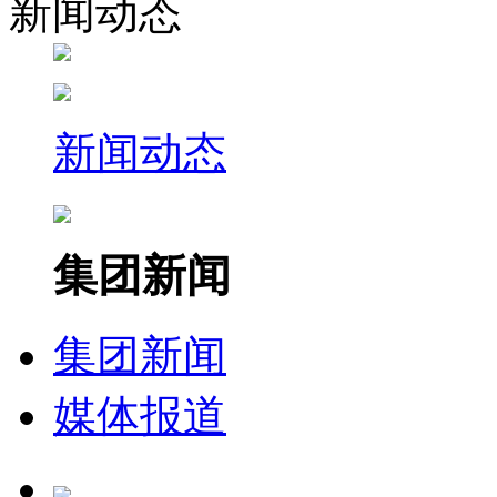
新闻动态
新闻动态
集团新闻
集团新闻
媒体报道