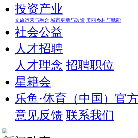
投资产业
文旅运营与融合
城市更新与改造
美丽乡村与赋能
社会公益
人才招聘
人才理念
招聘职位
星籍会
乐鱼·体育（中国）官方网站
意见反馈
联系我们