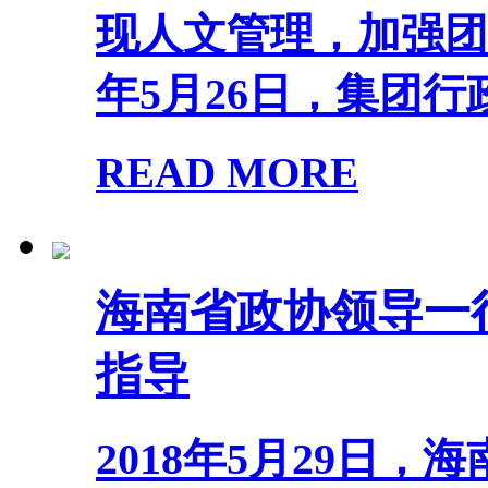
现人文管理，加强团
年5月26日，集团行政
READ MORE
海南省政协领导一
指导
2018年5月29日