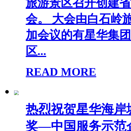
旅游景区召开创建省
会。 大会由白石岭
加会议的有星华集团
区...
READ MORE
热烈祝贺星华海岸
奖—中国服务示范