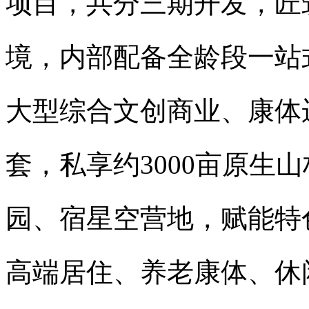
项目，共分三期开发，匠筑
境，内部配备全龄段一站
大型综合文创商业、康体
套，私享约3000亩原生
园、宿星空营地，赋能特
高端居住、养老康体、休