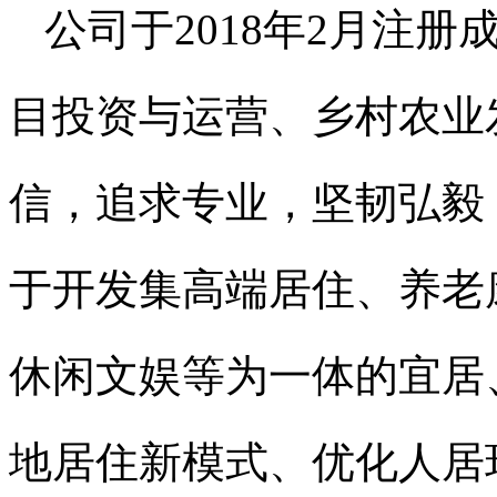
公司于2018年2月注
目投资与运营、乡村农业
信，追求专业，坚韧弘毅
于开发集高端居住、养老
休闲文娱等为一体的宜居
地居住新模式、优化人居