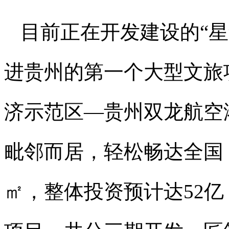
目前正在开发建设的“
进贵州的第一个大型文旅
济示范区—贵州双龙航空
毗邻而居，轻松畅达全国
㎡，整体投资预计达52亿