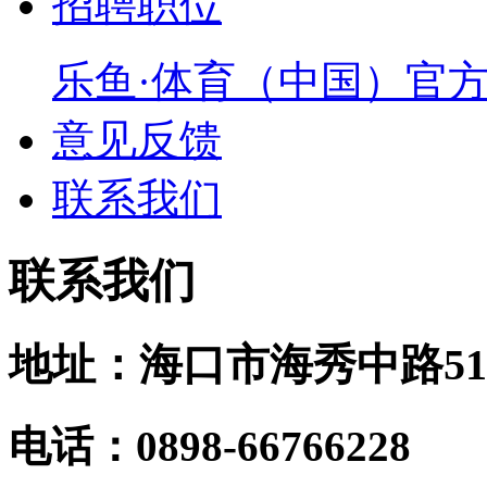
招聘职位
乐鱼·体育（中国）官方网站
意见反馈
联系我们
联系我们
地址：海口市海秀中路51
电话：0898-66766228