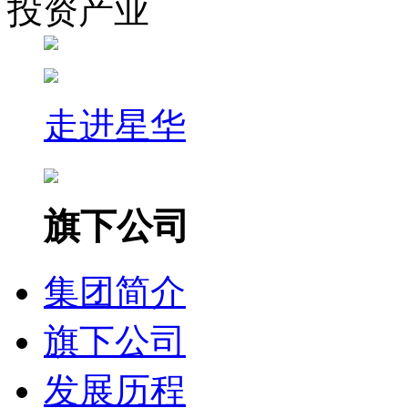
投资产业
走进星华
旗下公司
集团简介
旗下公司
发展历程